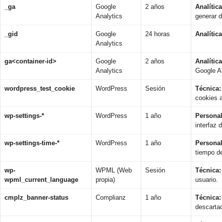
_ga
Google
2 años
Analítica
Analytics
generar d
_gid
Google
24 horas
Analítica
Analytics
ga<container-id>
Google
2 años
Analítica
Analytics
Google An
wordpress_test_cookie
WordPress
Sesión
Técnica:
cookies 
wp-settings-*
WordPress
1 año
Personal
interfaz 
wp-settings-time-*
WordPress
1 año
Personal
tiempo de
wp-
WPML (Web
Sesión
Técnica:
wpml_current_language
propia)
usuario.
cmplz_banner-status
Complianz
1 año
Técnica:
descarta