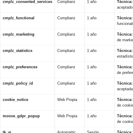
cmplz_consented_services
Complianz
1 año
Técnica:
aceptado 
cmplz_functional
Complianz
1 año
Técnica:
funcional
cmplz_marketing
Complianz
1 año
Técnica:
de marke
cmplz_statistics
Complianz
1 año
Técnica:
estadísti
cmplz_preferences
Complianz
1 año
Técnica:
de prefer
cmplz_policy_id
Complianz
1 año
Técnica:
aceptada
cookie_notice
Web Propia
1 año
Técnica:
de cooki
moove_gdpr_popup
Web Propia
1 año
Técnica:
de cooki
tk_ai
Automattic
Sesión
Técnica: